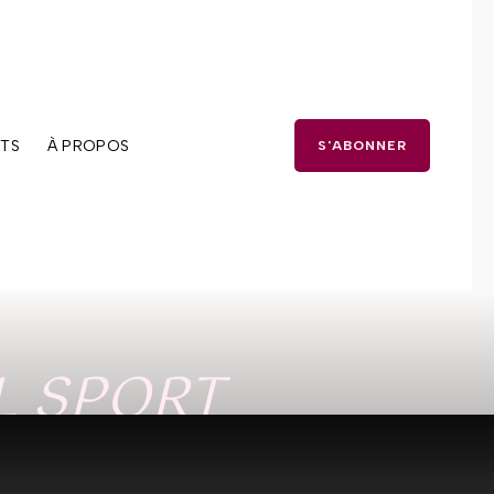
TS
À PROPOS
S'ABONNER
L SPORT
 ÂGE?