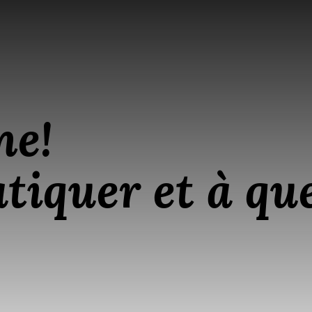
me!
tiquer et à que